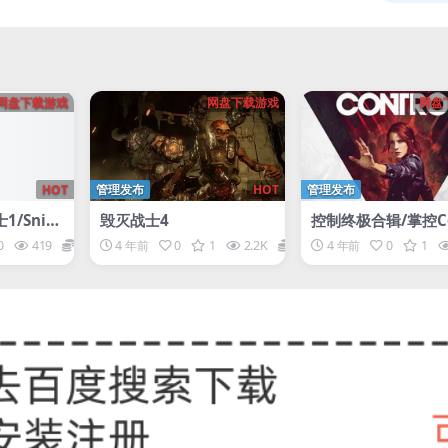
网盘下载游戏
网盘下载游戏
网盘
HOT
管理发布
HOT
管理发布
/Snip
毁灭战士4
控制终极合辑/掌控Co
ior
ol（Update2_41492
0
419
1
4 年前
0
1
2.2K
1
4 年前
0
1
0.344.1873）