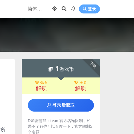
登录
下载
1
游戏币
钻石
王者
解锁
解锁
登录后获取
D加密游戏:
steam官方名额限制，如
果不了解你可以百度一下，官方限制5
前所
个名额