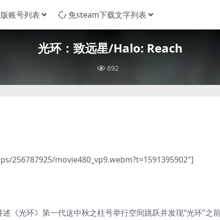
正版账号列表
免steam下载文字列表
光环：致远星/Halo: Reach
692
/apps/256787925/movie480_vp9.webm?t=1591395902″]
讲述《光环》第一代这中秋之柱号举行空间跳跃并发现“光环”之