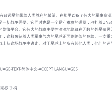
只有致远星能带给人类胜利的希望。在那里贮备了伟大的军事资源
足一切战争需要。它同时也是一个易守难攻的碉堡，驻扎着UNS
的防御平台。它伟大的战略主要性深深地隐藏在无数的外星殖民
年，这颗象征着人类军事气力的星球正面临陷落的危险。一支重
战士从这场战争中逃走。对于星球上的所有其他人类，他们的运
GUAGE-TEXT-简体中文-ACCEPT LANGUAGES
.鼠标.手柄