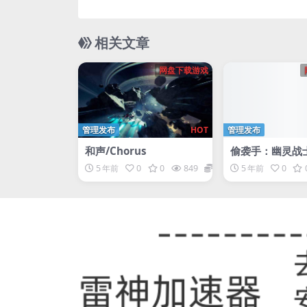
相关文章
网盘下载游戏
管理发布
HOT
管理发布
和声/Chorus
偷袭手：幽灵战士1
er: Ghost Warr
5 年前
0
0
849
1
5 年前
0