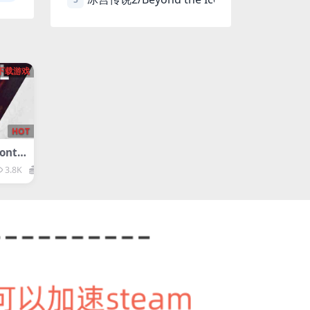
下载游戏
HOT
ntr
__0.
3.8K
1