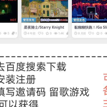
HOT
管理发布
HOT
管理发布
星夜骑士/Starry Knight
黏糊糊快跑！/Go Sl
Go!
0
5
1
4 年前
0
0
1.4K
1
8 月前
0
0