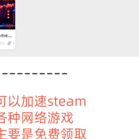
HOT
imey
5
1