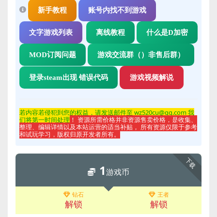
新手教程
账号内找不到游戏
文字游戏列表
离线教程
什么是D加密
MOD订阅问题
游戏交流群（）非售后群）
登录steam出现 错误代码
游戏视频解说
若内容若侵
犯到您的权益，请发送邮件至 wz520cu@qq.com 我
们将第一时间处理
！ 资源所需价格并非资源售卖价格，是收集、
整理、编辑详情以及本站运营的适当补贴， 所有资源仅限于参考
和试玩学习，版权归原开发者所有。
下载
1
游戏币
钻石
王者
解锁
解锁