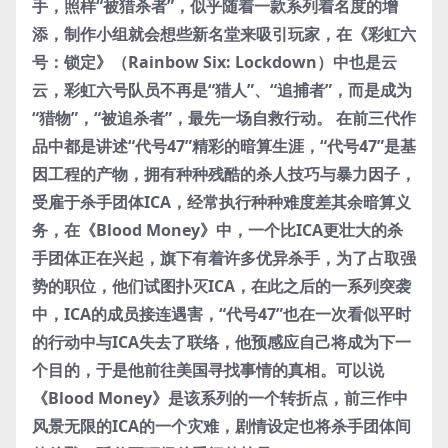
手，照样“被猎杀者”，似乎随着一款系列着名度的增
添，制作小组就会想些新名堂来吸引玩家，在《彩虹六
号：锁定》（Rainbow Six: Lockdown）中也是云
云，彩虹六号队员不再是“猎人”、“追捕者”，而是成为
“猎物”，“被追杀者”，最先一场自救行动。 在前三代作
品中都是讲述“代号47”精彩的暗算生涯，“代号47”是基
因工程的产物，拥有种种残酷的杀人技巧与暴力因子，
受雇于杀手团体ICA，经常执行种种难度差其余暗算义
务，在《Blood Money》中，一个比ICA更壮大的杀
手团体正在兴起，旗下有着许多优异杀手，为了占取强
势的职位，他们试图扑灭ICA，在此之后的一系列突袭
中，ICA的成员接连遇害，“代号47”也在一次看似平时
的行动中与ICA失去了联络，他预感应自己将成为下一
个目的，于是他前往美国寻找事情的真相。可以说
《Blood Money》是该系列的一个转折点，前三作中
风景无限的ICA的一个灾难，剧情设定也将杀手团体间