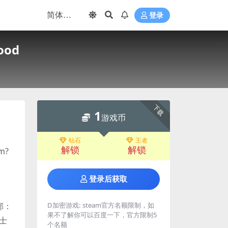
登录
ood
下载
1
游戏币
钻石
王者
解锁
解锁
bm?
登录后获取
D加密游戏:
steam官方名额限制，如
部：
果不了解你可以百度一下，官方限制5
士
个名额