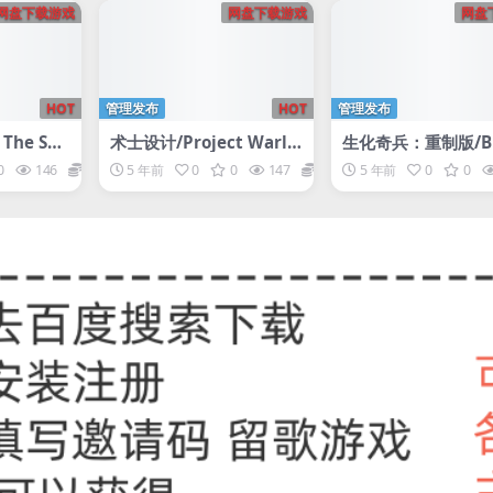
网盘下载游戏
网盘下载游戏
网盘
HOT
管理发布
HOT
管理发布
The Sna
术士设计/Project Warlo
生化奇兵：重制版/Bi
ck
ock Remastered
0
146
1
5 年前
0
0
147
1
5 年前
0
0