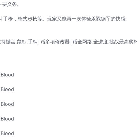
行主要义务。
斗手枪，栓式步枪等。玩家又能再一次体验杀戮德军的快感。
|支持键盘.鼠标.手柄|赠多项修改器|赠全网络.全进度.挑战最高奖