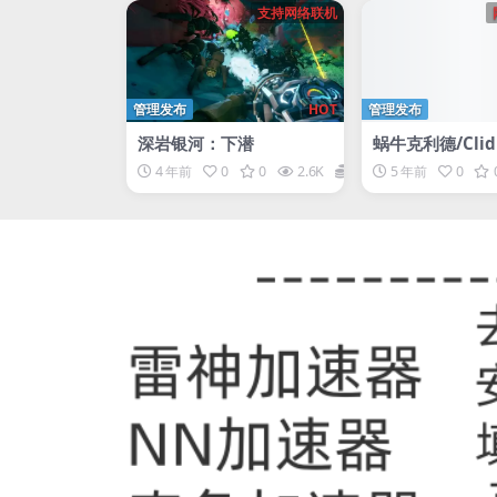
支持网络联机
管理发布
HOT
管理发布
深岩银河：下潜
蜗牛克利德/Clid 
il
4 年前
0
0
2.6K
1
5 年前
0