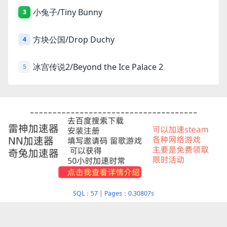
小兔子/Tiny Bunny
3
方块公国/Drop Duchy
4
冰宫传说2/Beyond the Ice Palace 2
5
SQL：57
|
Pages：0.30807s