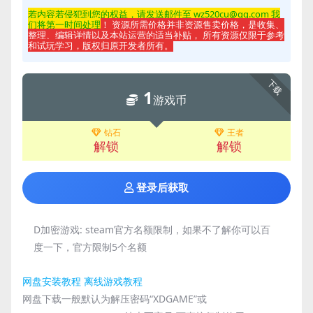
若内容若侵
犯到您的权益，请发送邮件至 wz520cu@qq.com 我
们将第一时间处理
！ 资源所需价格并非资源售卖价格，是收集、
整理、编辑详情以及本站运营的适当补贴， 所有资源仅限于参考
和试玩学习，版权归原开发者所有。
下载
1
游戏币
钻石
王者
解锁
解锁
登录后获取
D加密游戏:
steam官方名额限制，如果不了解你可以百
度一下，官方限制5个名额
网盘安装教程
离线游戏教程
网盘下载一般默认为解压密码“XDGAME”或