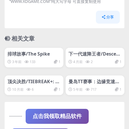
“WWW.XDGAME.COM”纯大写字母 可直接复制使用
分享
相关文章
管理发布
HOT
管理发布
HOT
网盘下载游戏
网盘下载游戏
排球故事/The Spike
下一代速降王者/Descen
ders Next
3 年前
133
1
4 月前
2
1
管理发布
HOT
管理发布
HOT
网盘下载游戏
网盘下载游戏
顶尖决胜/TIEBREAK+: O
曼岛TT赛事：边缘竞速2/
fficial Game of the ATP
TT Isle of Man Ride on
10 月前
6
1
5 年前
717
1
and WTA
the Edge 2
---------
点击我领取精品软件