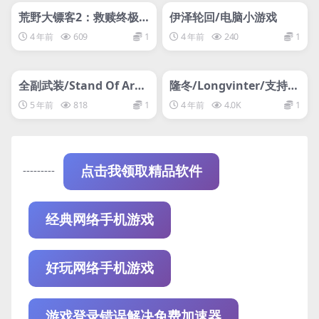
网盘下载游戏
网盘下载游戏
荒野大镖客2：救赎终极
伊泽轮回/电脑小游戏
版/Red Dead Redempti
4 年前
609
1
4 年前
240
1
on 2: Ultimate Edition
管理发布
大表哥
HOT
管理发布
HOT
网盘下载游戏
支持网络联机
全副武装/Stand Of Arm
隆冬/Longvinter/支持网
s
络联机
5 年前
818
1
4 年前
4.0K
1
---------
点击我领取精品软件
经典网络手机游戏
好玩网络手机游戏
游戏登录错误解决免费加速器