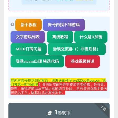
新手教程
账号内找不到游戏
文字游戏列表
离线教程
什么是D加密
MOD订阅问题
游戏交流群（）非售后群）
登录steam出现 错误代码
游戏视频解说
若内容若侵
犯到您的权益，请发送邮件至 wz520cu@qq.com 我
们将第一时间处理
！ 资源所需价格并非资源售卖价格，是收集、
整理、编辑详情以及本站运营的适当补贴， 所有资源仅限于参考
和试玩学习，版权归原开发者所有。
下载
1
游戏币