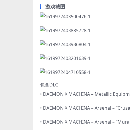
游戏截图
包含DLC
• DAEMON X MACHINA – Metallic Equipm
• DAEMON X MACHINA – Arsenal – “Crus
• DAEMON X MACHINA – Arsenal – “Mur