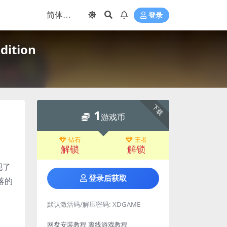
登录
ition
下载
1
游戏币
钻石
王者
解锁
解锁
现了
登录后获取
落的
默认激活码/解压密码:
XDGAME
网盘安装教程
离线游戏教程