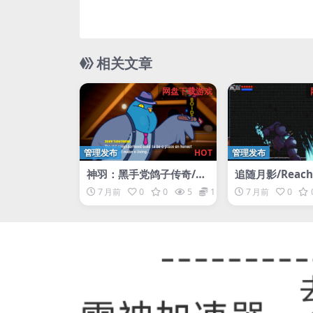
相关文章
网盘下载游戏
管理发布
HOT
管理发布
神羽：黑手党鸽子传奇/Th
追随月影/Reach 
e Godfeather : A Mafia
uyomi
7 月前
0
0
5
1
7 月前
0
Pigeon Saga