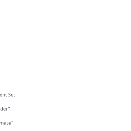
ent Set
ader”
amasa”