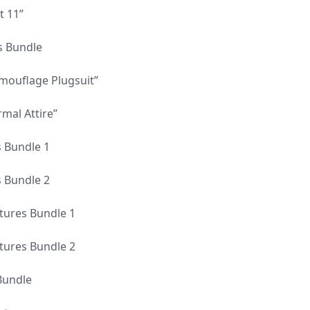
t 11”
s Bundle
mouflage Plugsuit”
mal Attire”
 Bundle 1
 Bundle 2
tures Bundle 1
tures Bundle 2
Bundle