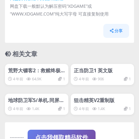
网盘下载一般默认为解压密码“XDGAME”或
“WWW.XDGAME.COM”纯大写字母 可直接复制使用
分享
相关文章
管理发布
HOT
管理发布
HOT
网盘下载游戏
网盘下载游戏
荒野大镖客2：救赎终极
正当防卫1 英文版
版/Red Dead Redempti
4 年前
64.9K
1
4 年前
906
1
on 2: Ultimate Edition
管理发布
HOT
管理发布
HOT
网盘下载游戏
网盘下载游戏
地球防卫军5/单机.同屏联
狙击精英V2重制版
机
4 年前
1.4K
1
4 年前
1.4K
1
---------
点击我领取精品软件