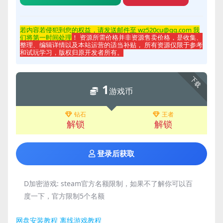
若内容若侵
犯到您的权益，请发送邮件至 wz520cu@qq.com 我
们将第一时间处理
！ 资源所需价格并非资源售卖价格，是收集、
整理、编辑详情以及本站运营的适当补贴， 所有资源仅限于参考
和试玩学习，版权归原开发者所有。
下载
1
游戏币
钻石
王者
解锁
解锁
登录后获取
D加密游戏:
steam官方名额限制，如果不了解你可以百
度一下，官方限制5个名额
网盘安装教程
离线游戏教程