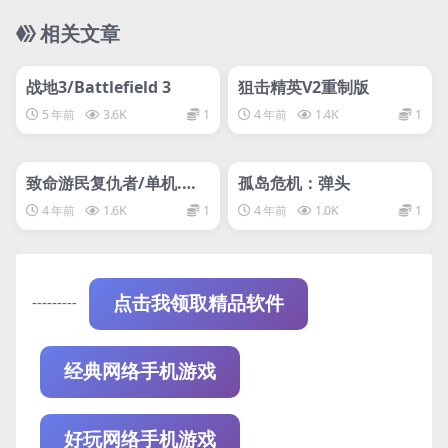
相关文章
管理发布
HOT
管理发布
HOT
网盘下载游戏
网盘下载游戏
战地3/Battlefield 3
狙击精英V2重制版
5 年前
3.6K
1
4 年前
1.4K
1
管理发布
HOT
管理发布
HOT
网盘下载游戏
网盘下载游戏
致命游民复仇者/单机.同
孤岛危机：弹头
屏多人
4 年前
1.6K
1
4 年前
1.0K
1
---------
点击我领取精品软件
经典网络手机游戏
好玩网络手机游戏