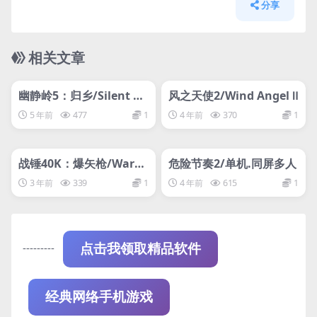
分享
相关文章
管理发布
HOT
管理发布
HOT
网盘下载游戏
网盘下载游戏
幽静岭5：归乡/Silent Hil
风之天使2/Wind Angel Ⅱ
l 5:Homecoming/附历
5 年前
477
1
4 年前
370
1
代合集
管理发布
HOT
管理发布
HOT
网盘下载游戏
网盘下载游戏
战锤40K：爆矢枪/Warh
危险节奏2/单机.同屏多人
ammer 40,000: Boltgu
3 年前
339
1
4 年前
615
1
n
---------
点击我领取精品软件
经典网络手机游戏