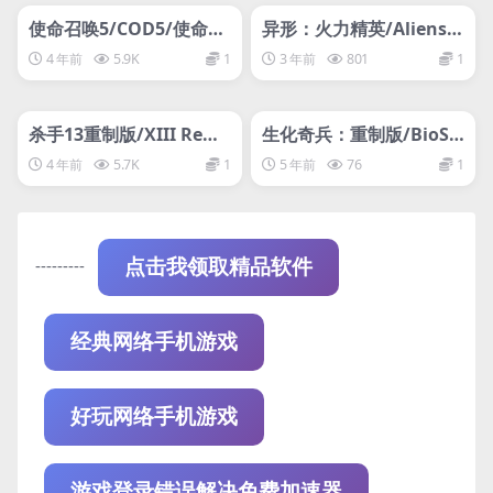
网盘下载游戏
支持网络联机
使命召唤5/COD5/使命5/
异形：火力精英/Aliens:
使命召唤5：世界战争
Fireteam Elite/支持网络
4 年前
5.9K
1
3 年前
801
1
联机
管理发布
HOT
管理发布
HOT
网盘下载游戏
网盘下载游戏
杀手13重制版/XIII Rema
生化奇兵：重制版/BioSh
ke
ock Remastered
4 年前
5.7K
1
5 年前
76
1
---------
点击我领取精品软件
经典网络手机游戏
好玩网络手机游戏
游戏登录错误解决免费加速器