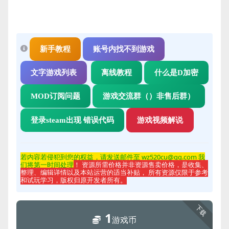
新手教程
账号内找不到游戏
文字游戏列表
离线教程
什么是D加密
MOD订阅问题
游戏交流群（）非售后群）
登录steam出现 错误代码
游戏视频解说
若内容若侵
犯到您的权益，请发送邮件至 wz520cu@qq.com 我
们将第一时间处理
！ 资源所需价格并非资源售卖价格，是收集、
整理、编辑详情以及本站运营的适当补贴， 所有资源仅限于参考
和试玩学习，版权归原开发者所有。
下载
1
游戏币