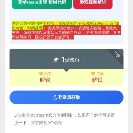
登录steam出现 错误代码
游戏视频解说
若内容若侵
犯到您的权益，请发送邮件至 wz520cu@qq.com 我
们将第一时间处理
！ 资源所需价格并非资源售卖价格，是收集、
整理、编辑详情以及本站运营的适当补贴， 所有资源仅限于参考
和试玩学习，版权归原开发者所有。
下载
1
游戏币
钻石
王者
解锁
解锁
登录后获取
D加密游戏:
steam官方名额限制，如果不了解你可以百
度一下，官方限制5个名额