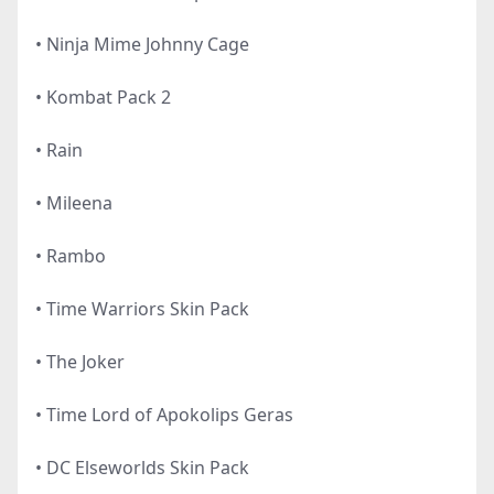
• Ninja Mime Johnny Cage
• Kombat Pack 2
• Rain
• Mileena
• Rambo
• Time Warriors Skin Pack
• The Joker
• Time Lord of Apokolips Geras
• DC Elseworlds Skin Pack