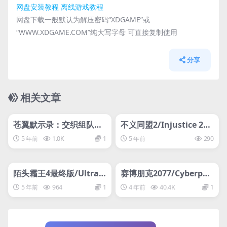
网盘安装教程
离线游戏教程
网盘下载一般默认为解压密码“XDGAME”或
“WWW.XDGAME.COM”纯大写字母 可直接复制使用
分享
相关文章
管理发布
HOT
管理发布
HOT
网盘下载游戏
网盘下载游戏
苍翼默示录：交织组队战/
不义同盟2/Injustice 2
BlazBlue: Cross Tag Ba
（传奇版-v20211104-集
5 年前
1.0K
1
5 年前
290
ttle
成DLC ）
管理发布
HOT
管理发布
HOT
网盘下载游戏
网盘下载游戏
陌头霜王4最终版/Ultra S
赛博朋克2077/Cyberpun
treet Fighter IV(v1.05)
k 2077
5 年前
964
1
4 年前
40.4K
1