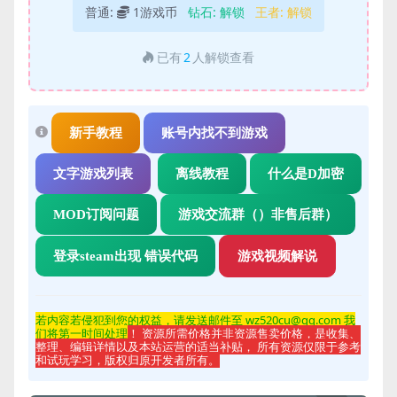
普通:
1游戏币
钻石:
解锁
王者:
解锁
已有
2
人解锁查看
新手教程
账号内找不到游戏
文字游戏列表
离线教程
什么是D加密
MOD订阅问题
游戏交流群（）非售后群）
登录steam出现 错误代码
游戏视频解说
若内容若侵
犯到您的权益，请发送邮件至 wz520cu@qq.com 我
们将第一时间处理
！ 资源所需价格并非资源售卖价格，是收集、
整理、编辑详情以及本站运营的适当补贴， 所有资源仅限于参考
和试玩学习，版权归原开发者所有。