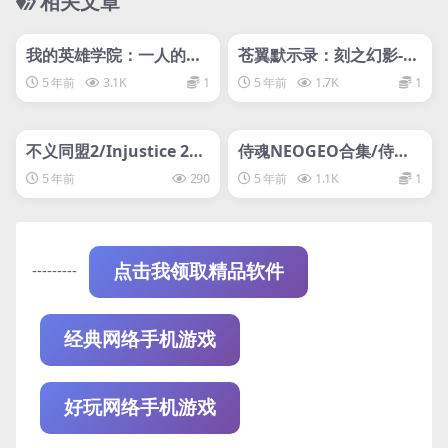
相关文章
管理发布
HOT
管理发布
HOT
网盘下载游戏
网盘下载游戏
我的英雄学院：一人的正
苍翼默示录：刻之幻影-扩
义2/MY HERO ONE’S JU
展版/BlazBlue: Chrono
5 年前
3.1K
1
5 年前
1.7K
1
STICE 2/赠1代
Phantasma Extend
管理发布
HOT
管理发布
HOT
网盘下载游戏
网盘下载游戏
不义同盟2/Injustice 2
侍魂NEOGEO合集/侍魂
（传奇版-v20211104-集
合集/Samurai Shodow
5 年前
290
5 年前
1.1K
1
成DLC ）
n NeoGeo Collection
---------
点击我领取精品软件
经典网络手机游戏
好玩网络手机游戏