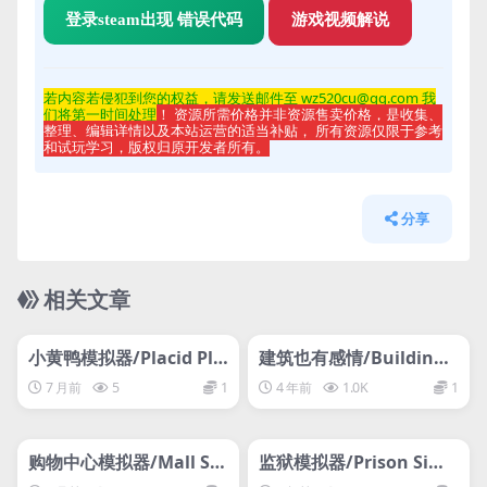
登录steam出现 错误代码
游戏视频解说
若内容若侵
犯到您的权益，请发送邮件至 wz520cu@qq.com 我
们将第一时间处理
！ 资源所需价格并非资源售卖价格，是收集、
整理、编辑详情以及本站运营的适当补贴， 所有资源仅限于参考
和试玩学习，版权归原开发者所有。
分享
相关文章
管理发布
HOT
管理发布
HOT
网盘下载游戏
网盘下载游戏
小黄鸭模拟器/Placid Pla
建筑也有感情/Buildings
stic Duck Simulator
Have Feelings Too!
7 月前
5
1
4 年前
1.0K
1
管理发布
HOT
管理发布
HOT
网盘下载游戏
网盘下载游戏
购物中心模拟器/Mall Si
监狱模拟器/Prison Simu
mulator
lator