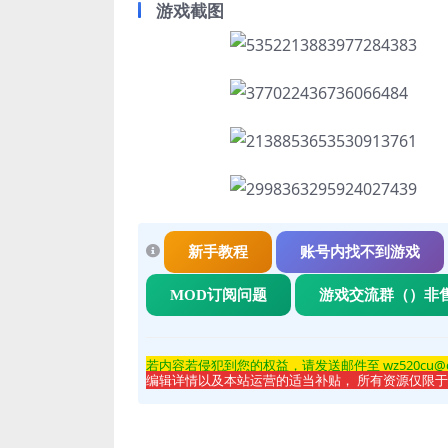
游戏截图
新手教程
账号内找不到游戏
MOD订阅问题
游戏交流群（）非
若内容若侵
犯到您的权益，请发送邮件至 wz520cu@
编辑详情以及本站运营的适当补贴， 所有资源仅限