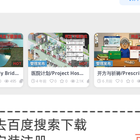
网盘下载游戏
网盘下载游戏
网盘
HOT
管理发布
HOT
管理发布
 Bridg
医院计划/Project Hospi
开方与祈祷/Prescri
5）
tal
nd Pray
0
495
1
4 年前
0
0
2.1K
1
6 月前
0
0