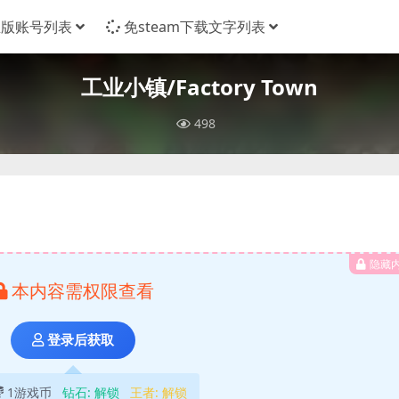
正版账号列表
免steam下载文字列表
工业小镇/Factory Town
498
隐藏
本内容需权限查看
登录后获取
1游戏币
钻石:
解锁
王者:
解锁