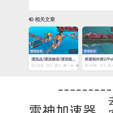
相关文章
网盘下载游戏
管理发布
HOT
管理发布
漂流品/漂流物语/漂流瓶/
桥梁制作师2/Poly
Flotsam
e 2（更新v1.2.
5 年前
0
0
1.4K
1
5 年前
0