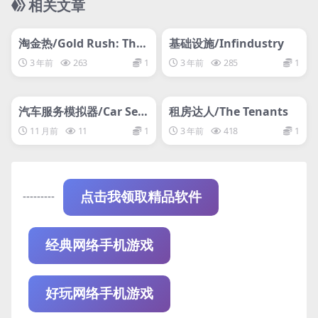
相关文章
管理发布
HOT
管理发布
HOT
网盘下载游戏
网盘下载游戏
淘金热/Gold Rush: The
基础设施/Infindustry
Game
3 年前
263
1
3 年前
285
1
管理发布
HOT
管理发布
HOT
网盘下载游戏
网盘下载游戏
汽车服务模拟器/Car Serv
租房达人/The Tenants
ice Simulator
11 月前
11
1
3 年前
418
1
---------
点击我领取精品软件
经典网络手机游戏
好玩网络手机游戏