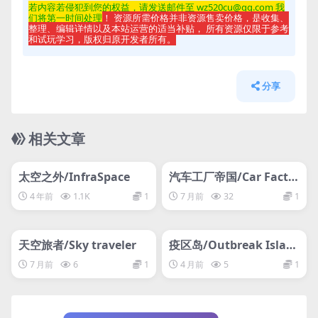
若内容若侵
犯到您的权益，请发送邮件至 wz520cu@qq.com 我
们将第一时间处理
！ 资源所需价格并非资源售卖价格，是收集、
整理、编辑详情以及本站运营的适当补贴， 所有资源仅限于参考
和试玩学习，版权归原开发者所有。
分享
相关文章
管理发布
HOT
管理发布
HOT
网盘下载游戏
网盘下载游戏
太空之外/InfraSpace
汽车工厂帝国/Car Facto
ry Empire
4 年前
1.1K
1
7 月前
32
1
管理发布
HOT
管理发布
HOT
网盘下载游戏
网盘下载游戏
天空旅者/Sky traveler
疫区岛/Outbreak Islan
d
7 月前
6
1
4 月前
5
1