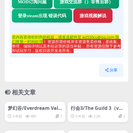
MOD订阅问题
游戏交流群（）非售后群）
登录steam出现 错误代码
游戏视频解说
若内容若侵
犯到您的权益，请发送邮件至 wz520cu@qq.com 我
们将第一时间处理
！ 资源所需价格并非资源售卖价格，是收集、
整理、编辑详情以及本站运营的适当补贴， 所有资源仅限于参考
和试玩学习，版权归原开发者所有。
分享
相关文章
管理发布
HOT
管理发布
HOT
网盘下载游戏
网盘下载游戏
梦幻谷/Everdream Valle
行会3/The Guild 3（v0.
y
9.10）
3 年前
481
1
5 年前
2.2K
1
管理发布
HOT
管理发布
HOT