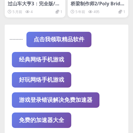
网盘下载游戏
网盘下载游戏
过山车大亨3：完全版/Ro
桥梁制作师2/Poly Bridg
llerCoaster Tycoon 3: C
e 2（更新v1.2.5）
5 月前
4
1
5 年前
495
1
omplete Edition
---------
点击我领取精品软件
经典网络手机游戏
好玩网络手机游戏
游戏登录错误解决免费加速器
免费的加速器大全