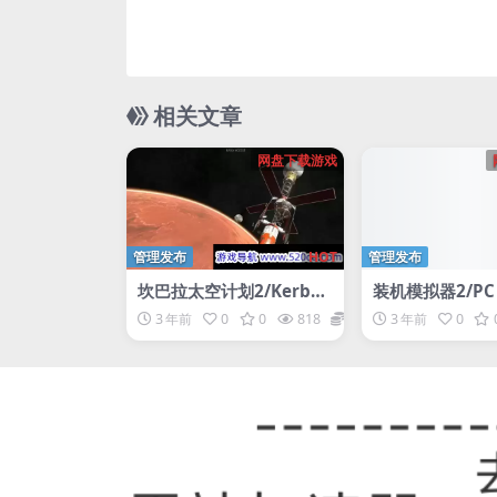
相关文章
网盘下载游戏
管理发布
HOT
管理发布
坎巴拉太空计划2/Kerbal
装机模拟器2/PC B
Space Program 2
g Simulator 2
3 年前
0
0
818
1
3 年前
0