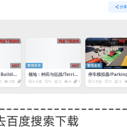
分享
网盘下载游戏
网盘下载游戏
网盘
HOT
管理发布
HOT
管理发布
uildin
领地：种田与征战/Territ
停车模拟器/Parking
ory: Farming and Fight
ulator
0
259
5
6 月前
0
0
6
1
9 月前
0
0
ing