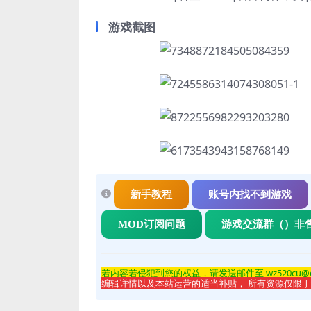
游戏截图
新手教程
账号内找不到游戏
MOD订阅问题
游戏交流群（）非
若内容若侵
犯到您的权益，请发送邮件至 wz520cu@
编辑详情以及本站运营的适当补贴， 所有资源仅限