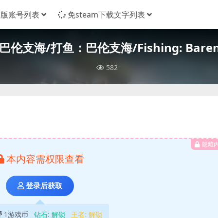
正版账号列表
免steam下载文字列表
伦支海/打鱼：巴伦支海/Fishing: Barent
582
隐藏
本内容需权限查看
登录后获取
1游戏币
钻石:
解锁
王者:
解锁