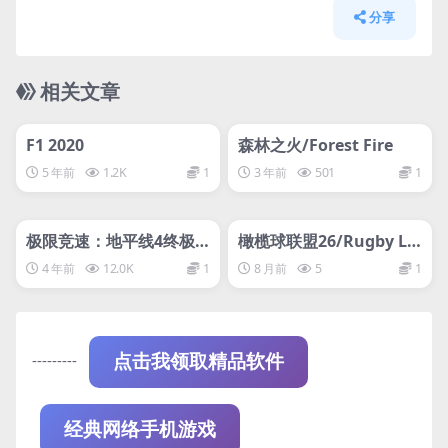
分享
相关文章
管理发布
HOT
管理发布
HOT
网盘下载游戏
网盘下载游戏
F1 2020
森林之火/Forest Fire
5 年前
1.2K
1
3 年前
501
1
管理发布
HOT
管理发布
HOT
支持网络联机
网盘下载游戏
极限竞速：地平线4终极
橄榄球联盟26/Rugby Le
版/Forza Horizon 4 Ulti
ague 26
4 年前
12.0K
1
8 月前
5
1
mate Edition/支持网络
联机
---------
点击我领取精品软件
经典网络手机游戏