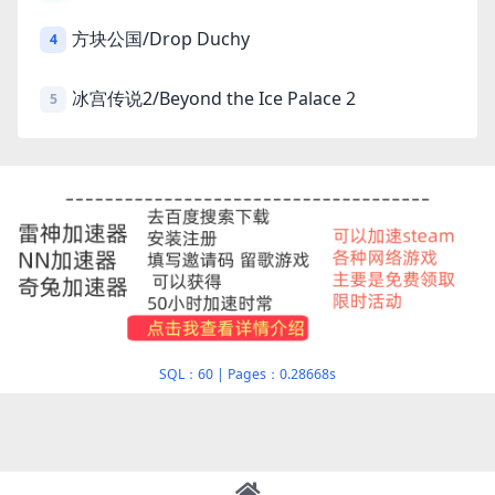
方块公国/Drop Duchy
4
冰宫传说2/Beyond the Ice Palace 2
5
SQL：60
|
Pages：0.28668s