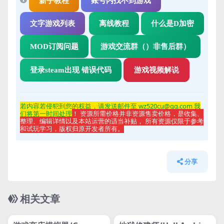
新手教程
账号内找不到游戏
文字游戏列表
离线教程
什么是D加密
MOD订阅问题
游戏交流群（）非售后群）
登录steam出现 错误代码
游戏视频解说
若内容若侵
犯到您的权益，请发送邮件至 wz520cu@qq.com 我
们将第一时间处理
！ 资源所需价格并非资源售卖价格，是收集、
整理、编辑详情以及本站运营的适当补贴， 所有资源仅限于参考
和试玩学习，版权归原开发者所有。
分享
相关文章
管理发布
HOT
管理发布
HOT
网盘下载游戏
网盘下载游戏