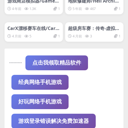
游戏商店模拟器/Gamer
地狱修建师/Hell Archite
Shop Simulator
ct
4 年前
1.3K
1
5 年前
467
1
管理发布
HOT
管理发布
HOT
网盘下载游戏
网盘下载游戏
CarX漂移赛车在线/CarX
超级房车赛：传奇-虚拟机
Drift Racing Online
版/GRID Legends HYPE
4 月前
5
1
4 月前
3
1
RVISOR
---------
点击我领取精品软件
经典网络手机游戏
好玩网络手机游戏
游戏登录错误解决免费加速器