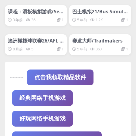
管理发布
HOT
管理发布
HOT
网盘下载游戏
网盘下载游戏
课程：滑板模拟游戏/Ses
巴士模拟21/Bus Simula
sion: Skate Sim
tor 21
3 年前
36
1
5 年前
1.2K
1
管理发布
HOT
管理发布
HOT
网盘下载游戏
网盘下载游戏
澳洲橄榄球联赛26/AFL 2
赛道大师/Trailmakers
6
8 月前
5
1
5 年前
360
1
---------
点击我领取精品软件
经典网络手机游戏
好玩网络手机游戏