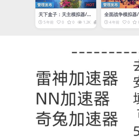
管理发布
HOT
管理发布
天下盒子：天主模拟器/W
全面战争模拟器/To
orldBox – God Simulat
Accurate Battl
5 年前
0
0
1.2K
1
4 年前
0
or
tor