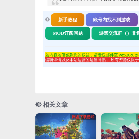
新手教程
账号内找不到游戏
MOD订阅问题
游戏交流群（）非
若内容若侵
犯到您的权益，请发送邮件至 wz520cu@
编辑详情以及本站运营的适当补贴， 所有资源仅限
相关文章
网盘下载游戏