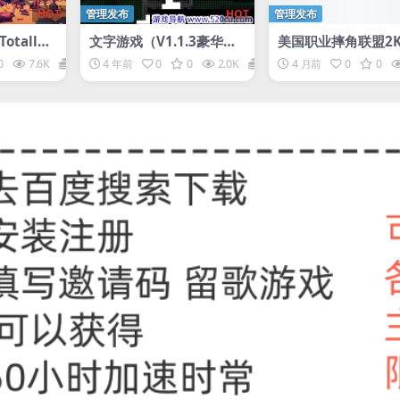
HOT
管理发布
HOT
管理发布
tally
文字游戏（V1.1.3豪华版+
美国职业摔角联盟2K
e Simula
DLC原声音乐）
虚拟机版/WWE 2K2
0
7.6K
1
4 年前
0
0
2.0K
1
4 月前
0
0
PERVISOR