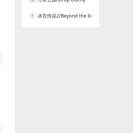
冰宫传说2/Beyond the Ice Palace 2
5