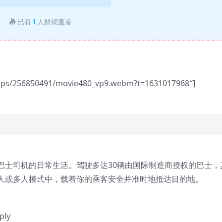
已有
1
人解锁查看
/apps/256850491/movie480_vp9.webm?t=1631017968″]
巴士司机的日常生活。驾驶多达30辆由国际制造商授权的巴士，
人或多人模式中，载着你的乘客安全并准时地抵达目的地。
ply