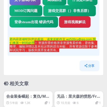
MOD订阅问题
游戏交流群（）非售后群）
登录steam出现 错误代码
游戏视频解说
若内容若侵
犯到您的权益，请发送邮件至 wz520cu@qq.com 我
们将第一时间处理
！ 资源所需价格并非资源售卖价格，是收集、
整理、编辑详情以及本站运营的适当补贴， 所有资源仅限于参考
和试玩学习，版权归原开发者所有。
分享
相关文章
管理发布
HOT
管理发布
HOT
网盘下载游戏
网盘下载游戏
合金装备崛起：复仇/Met
无品：里夫森的愤怒/Fret
al Gear Rising Revenge
less – The Wrath of Riff
5 年前
1.3K
1
10 月前
6
1
ance
son