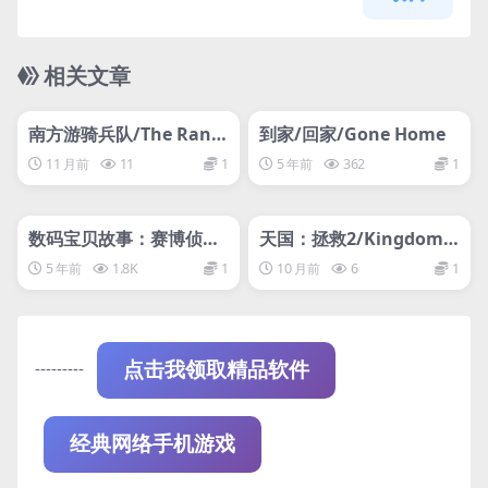
相关文章
管理发布
HOT
管理发布
HOT
网盘下载游戏
网盘下载游戏
南方游骑兵队/The Rang
到家/回家/Gone Home
ers In The South
11 月前
11
1
5 年前
362
1
管理发布
HOT
管理发布
HOT
网盘下载游戏
网盘下载游戏
数码宝贝故事：赛博侦探
天国：拯救2/Kingdom C
黑客的记忆/Digimon St
ome: Deliverance II
5 年前
1.8K
1
10 月前
6
1
ory: Cyber Sleuth Hack
er’s Memory
---------
点击我领取精品软件
经典网络手机游戏