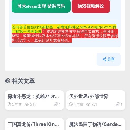
登录steam出现 错误代码
游戏视频解说
若内容若侵
犯到您的权益，请发送邮件至 wz520cu@qq.com 我
们将第一时间处理
！ 资源所需价格并非资源售卖价格，是收集、
整理、编辑详情以及本站运营的适当补贴， 所有资源仅限于参考
和试玩学习，版权归原开发者所有。
分享
相关文章
管理发布
HOT
管理发布
HOT
网盘下载游戏
网盘下载游戏
勇者斗恶龙：英雄2/Drag
天外世界/外部世界
on Quest: Heroes 2
5 年前
644
1
4 年前
731
1
管理发布
HOT
管理发布
HOT
网盘下载游戏
网盘下载游戏
三国真龙传/Three Kingd
魔法岛园丁物语/Gardeni