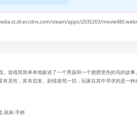
/media.st.dl.eccdnx.com/steam/apps/2035203/movie480.we
戏。游戏简简单单地叙述了一个男孩和一个翅膀受伤的鸟的故事
富有灵性，富有启发。剧情凌驾一切，玩家在其中寻求的是一种
盘.鼠标.手柄