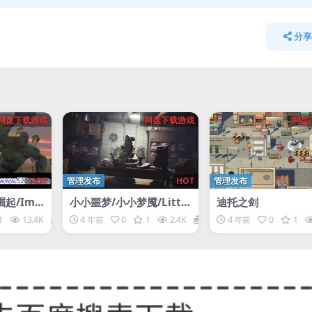
分享
网盘下载游戏
网盘下载游戏
网盘
HOT
管理发布
HOT
管理发布
起/Im
小小噩梦/小小梦魇/Little
迪托之剑
 Rising
Nightmares
1
13.4K
1
4 年前
0
1
2.4K
1
4 年前
0
1