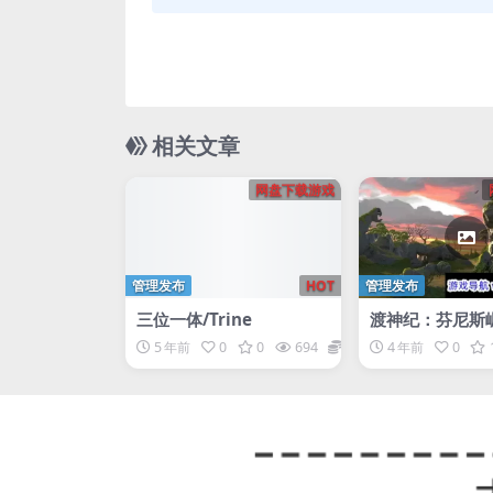
相关文章
网盘下载游戏
管理发布
HOT
管理发布
三位一体/Trine
渡神纪：芬尼斯崛
mortals: Fenyx
5 年前
0
0
694
1
4 年前
0