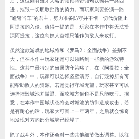
后，这位颇有雄才大略的领袖将带领匈奴骑兵一路西
进，摧毁一切胆敢挡路的势力。而玩家则要扮演一路
“螳臂当车”的君主，努力准备防守并不惜一切代价阻止
阿提拉的入侵。值得一提的是，玩家在本作中将无法扮
演阿提拉，这位匈奴人首领只能作为敌人来攻打。
虽然这款游戏的地域将和《罗马2：全面战争》差别不
大，但在本作中玩家还是可以领略到一些新的游戏特
性。这其中最特别的当属防守策略了。在《阿提拉：全
面战争》中，玩家可以选择坚壁清野，自行毁掉所有可
能帮助敌人的资源。若是觉得守城无望，玩家甚至可以
选择摧毁城池并撤退。而攻城方倒也不是只能吃亏。据
悉，在本作中围城状态将会对城池的防御造成攻击，若
是有耐心的话，玩家大可围上一年两年，之后就会惊奇
地发现对方的部分城墙已经塌了。
除了战斗外，本作还会对一些其他细节做出调整。以往