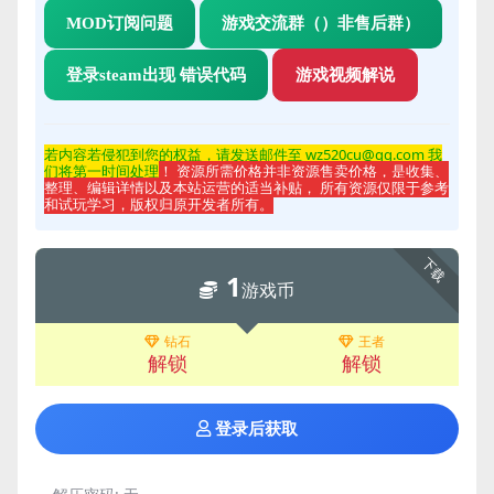
MOD订阅问题
游戏交流群（）非售后群）
登录steam出现 错误代码
游戏视频解说
若内容若侵
犯到您的权益，请发送邮件至 wz520cu@qq.com 我
们将第一时间处理
！ 资源所需价格并非资源售卖价格，是收集、
整理、编辑详情以及本站运营的适当补贴， 所有资源仅限于参考
和试玩学习，版权归原开发者所有。
下载
1
游戏币
钻石
王者
解锁
解锁
登录后获取