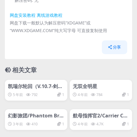
解压密码:
无
网盘安装教程
离线游戏教程
网盘下载一般默认为解压密码“XDGAME”或
“WWW.XDGAME.COM”纯大写字母 可直接复制使用
分享
相关文章
管理发布
HOT
管理发布
HOT
网盘下载游戏
网盘下载游戏
凯瑞尔轮回（V.10.7-剑与
无双全明星
魔法-中文语音）
5 年前
792
1
4 年前
784
1
管理发布
HOT
管理发布
HOT
网盘下载游戏
网盘下载游戏
幻影旅团/Phantom Brig
航母指挥官2/Carrier Co
ade
mmand 2
3 年前
410
1
4 年前
4.7K
1