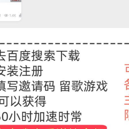
1
1.4K
1