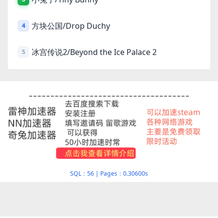
方块公国/Drop Duchy
4
冰宫传说2/Beyond the Ice Palace 2
5
SQL：56
|
Pages：0.30600s