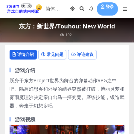
登录
东方：新世界/Touhou: New World
192
详情介绍
常见问题
评论建议
游戏介绍
跃身于东方Project世界为舞台的弹幕动作RPG之中
吧。隔离幻想乡和外界的结界突然被打破，博丽灵梦和
雾雨魔理沙决定亲自出马一探究竟。磨练技能，锻造武
器，奔走于幻想乡吧！
游戏视频