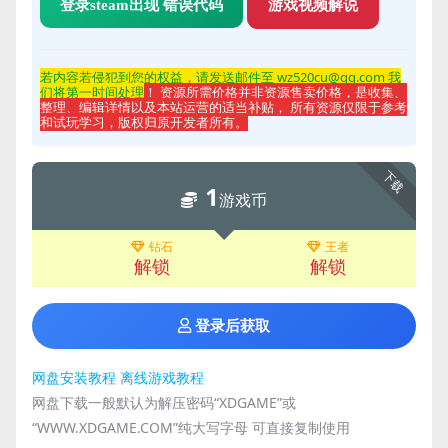
登录steam出现 错误代码
游戏视频解说
若内容若侵
犯到您的权益，请发送邮件至 wz520cu@qq.com 我
们将第一时间处理
！ 资源所需价格并非资源售卖价格，是收集、
整理、编辑详情以及本站运营的适当补贴， 所有资源仅限于参考
和试玩学习，版权归原开发者所有。
下载
1
游戏币
钻石
王者
解锁
解锁
登录后获取
网盘安装教程
离线游戏教程
网盘下载一般默认为解压密码“XDGAME”或
“WWW.XDGAME.COM”纯大写字母 可直接复制使用