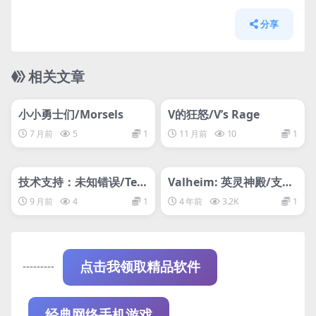
分享
相关文章
管理发布
HOT
管理发布
HOT
网盘下载游戏
网盘下载游戏
小小勇士们/Morsels
V的狂怒/V’s Rage
7 月前
5
1
11 月前
10
1
管理发布
HOT
管理发布
HOT
网盘下载游戏
支持网络联机
技术支持：未知错误/Tec
Valheim: 英灵神殿/支持
h Support: Error Unkn
网络联机
9 月前
4
1
4 年前
3.2K
1
own
---------
点击我领取精品软件
经典网络手机游戏