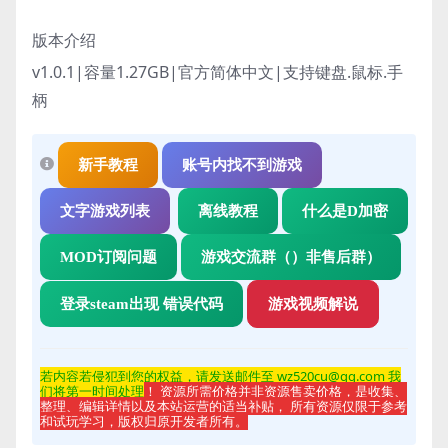
版本介绍
v1.0.1|容量1.27GB|官方简体中文|支持键盘.鼠标.手
柄
新手教程
账号内找不到游戏
文字游戏列表
离线教程
什么是D加密
MOD订阅问题
游戏交流群（）非售后群）
登录steam出现 错误代码
游戏视频解说
若内容若侵
犯到您的权益，请发送邮件至 wz520cu@qq.com 我
们将第一时间处理
！ 资源所需价格并非资源售卖价格，是收集、
整理、编辑详情以及本站运营的适当补贴， 所有资源仅限于参考
和试玩学习，版权归原开发者所有。