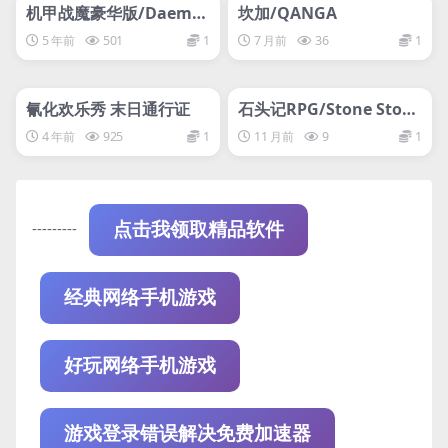
网盘下载游戏
网盘下载游戏
机甲战魔豪华版/Daemo
坎加/QANGA
n X Machina Deluxe Ed
5 年前
501
1
7 月前
36
1
ition
管理发布
HOT
管理发布
HOT
网盘下载游戏
网盘下载游戏
氰化欢乐秀 末日通行证
石头记RPG/Stone Story
RPG
4 年前
925
1
11 月前
9
1
---------
点击我领取精品软件
经典网络手机游戏
好玩网络手机游戏
游戏登录错误解决免费加速器