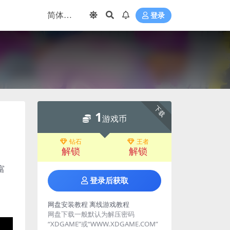
登录
下载
1
游戏币
钻石
王者
解锁
解锁
富
登录后获取
网盘安装教程
离线游戏教程
网盘下载一般默认为解压密码
“XDGAME”或“WWW.XDGAME.COM”