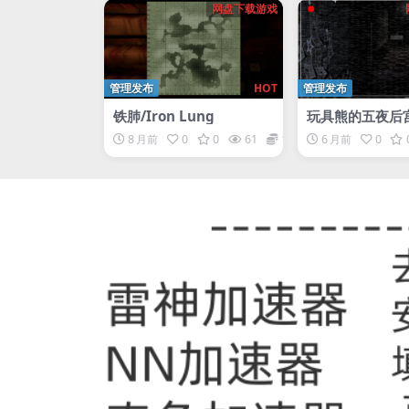
网盘下载游戏
管理发布
HOT
管理发布
铁肺/Iron Lung
玩具熊的五夜后宫1
e Nights At Fr
8 月前
0
0
61
1
6 月前
0
4