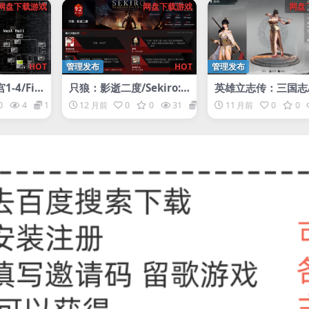
网盘下载游戏
网盘下载游戏
网盘
HOT
管理发布
HOT
管理发布
-4/Fiv
只狼：影逝二度/Sekiro: S
英雄立志传：三国志/
eddy’s 1-
hadows Die Twice
end of Heroes: Th
0
4
1
12 月前
0
0
31
1
11 月前
0
0
ingdoms