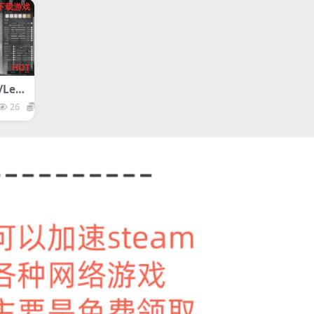
下载游戏
HOT
Leg
ree K
26
1