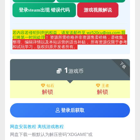
登录steam出现 错误代码
游戏视频解说
若内容若侵
犯到您的权益，请发送邮件至 wz520cu@qq.com 我
们将第一时间处理
！ 资源所需价格并非资源售卖价格，是收集、
整理、编辑详情以及本站运营的适当补贴， 所有资源仅限于参考
和试玩学习，版权归原开发者所有。
下载
1
游戏币
钻石
王者
解锁
解锁
登录后获取
网盘安装教程
离线游戏教程
网盘下载一般默认为解压密码“XDGAME”或