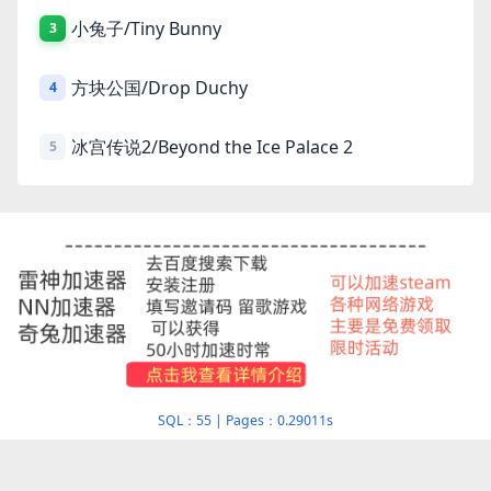
小兔子/Tiny Bunny
3
方块公国/Drop Duchy
4
冰宫传说2/Beyond the Ice Palace 2
5
SQL：55
|
Pages：0.29011s