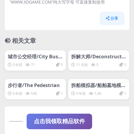
“WWW.XDGAME.COM”纯大写字母 可直接复制使用
分享
相关文章
管理发布
HOT
管理发布
HOT
网盘下载游戏
网盘下载游戏
城市公交经理/City Bus
拆解大师/Deconstructio
Manager
n Simulator
3 年前
71
5
11 月前
5
1
管理发布
HOT
管理发布
HOT
网盘下载游戏
网盘下载游戏
步行者/The Pedestrian
拆船模拟器/船舶墓地模拟
器/Ship Graveyard Sim
5 年前
520
1
5 年前
1.2K
1
ulator
---------
点击我领取精品软件