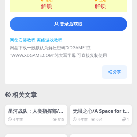
解锁
解锁
登录后获取
网盘安装教程
离线游戏教程
网盘下载一般默认为解压密码“XDGAME”或
“WWW.XDGAME.COM”纯大写字母 可直接复制使用
分享
相关文章
管理发布
推荐
管理发布
推荐
steam账号离线
steam账号离线
星河战队：人类指挥部/St
无垠之心/A Space for th
arship Troopers: Terra
e Unbound
4 年前
918
4 年前
694
1
n Command
管理发布
推荐
管理发布
推荐