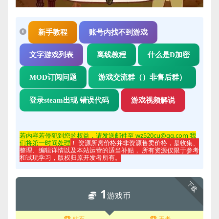
新手教程
账号内找不到游戏
文字游戏列表
离线教程
什么是D加密
MOD订阅问题
游戏交流群（）非售后群）
登录steam出现 错误代码
游戏视频解说
若内容若侵
犯到您的权益，请发送邮件至 wz520cu@qq.com 我
们将第一时间处理
！ 资源所需价格并非资源售卖价格，是收集、
整理、编辑详情以及本站运营的适当补贴， 所有资源仅限于参考
和试玩学习，版权归原开发者所有。
下载
1
游戏币
钻石
王者