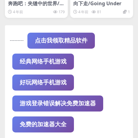
steam账号离线
steam账号离线
奔跑吧：夹缝中的世界/R
向下走/Going Under
UN: The world in-betw
4 年前
179
4 年前
81
1
een
---------
点击我领取精品软件
经典网络手机游戏
好玩网络手机游戏
游戏登录错误解决免费加速器
免费的加速器大全