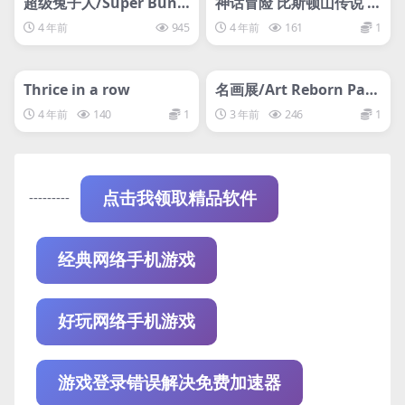
超级兔子人/Super Bunn
神话冒险 比斯顿山传说 T
y Man
he Tale of Bistun
4 年前
945
4 年前
161
1
管理发布
推荐
管理发布
推荐
steam账号离线
steam账号离线
Thrice in a row
名画展/Art Reborn Pain
ting Connoisseur
4 年前
140
1
3 年前
246
1
---------
点击我领取精品软件
经典网络手机游戏
好玩网络手机游戏
游戏登录错误解决免费加速器