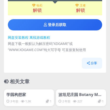
钻石
王者
解锁
解锁
登录后获取
网盘安装教程
离线游戏教程
网盘下载一般默认为解压密码“XDGAME”或
“WWW.XDGAME.COM”纯大写字母 可直接复制使用
分享
相关文章
管理发布
推荐
管理发布
推荐
steam账号离线
steam账号离线
学园构想家
波坦尼庄园 Botany Man
or
3 年前
1.3K
1
2 年前
227
1