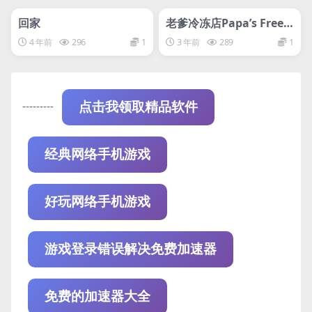
管理发布
推荐
管理发布
推荐
steam账号离线
steam账号离线
回家
老爹冷冻店Papa’s Freez
eria Deluxe
4 年前
296
1
3 年前
289
1
---------
点击我领取精品软件
经典网络手机游戏
好玩网络手机游戏
游戏登录错误解决免费加速器
免费的加速器大全