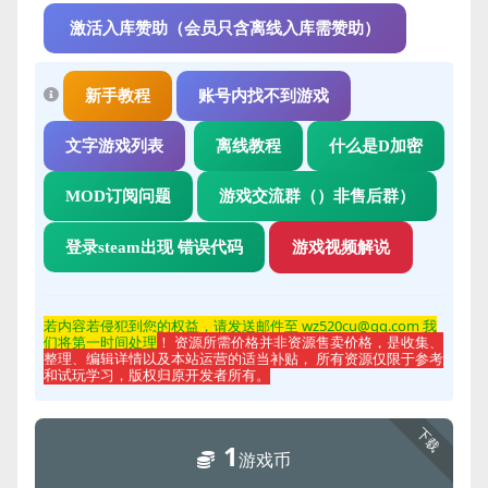
激活入库赞助（会员只含离线入库需赞助）
新手教程
账号内找不到游戏
文字游戏列表
离线教程
什么是D加密
MOD订阅问题
游戏交流群（）非售后群）
登录steam出现 错误代码
游戏视频解说
若内容若侵
犯到您的权益，请发送邮件至 wz520cu@qq.com 我
们将第一时间处理
！ 资源所需价格并非资源售卖价格，是收集、
整理、编辑详情以及本站运营的适当补贴， 所有资源仅限于参考
和试玩学习，版权归原开发者所有。
下载
1
游戏币