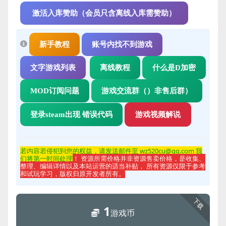
激活入库赞助（会员只含离线入库需赞助）
新手教程
账号内找不到游戏
文字游戏列表
离线教程
什么是D加密
MOD订阅问题
游戏交流群（）非售后群）
登录steam出现 错误代码
游戏视频解说
若内容若侵
犯到您的权益，请发送邮件至 wz520cu@qq.com 我
们将第一时间处理
！ 资源所需价格并非资源售卖价格，是收集、
整理、编辑详情以及本站运营的适当补贴， 所有资源仅限于参考
和试玩学习，版权归原开发者所有。
下载
1
游戏币