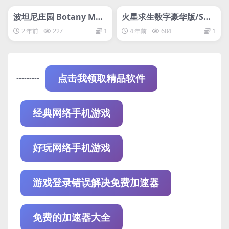
管理发布
推荐
管理发布
推荐
steam账号离线
steam账号离线
波坦尼庄园 Botany Man
火星求生数字豪华版/Sur
or
viving Mars Digital Del
2 年前
227
1
4 年前
604
1
uxe Edition
---------
点击我领取精品软件
经典网络手机游戏
好玩网络手机游戏
游戏登录错误解决免费加速器
免费的加速器大全