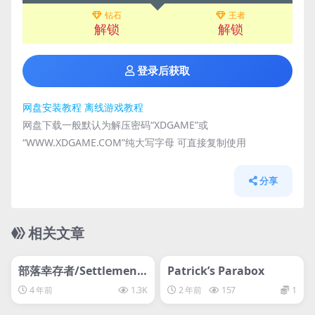
钻石
王者
解锁
解锁
登录后获取
网盘安装教程
离线游戏教程
网盘下载一般默认为解压密码“XDGAME”或
“WWW.XDGAME.COM”纯大写字母 可直接复制使用
分享
相关文章
管理发布
推荐
管理发布
推荐
steam账号离线
steam账号离线
部落幸存者/Settlement
Patrick’s Parabox
Survival
4 年前
1.3K
2 年前
157
1