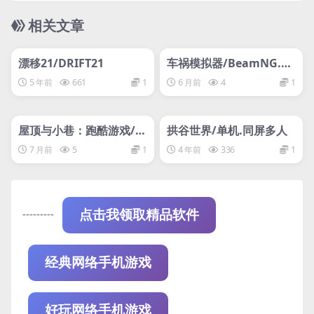
相关文章
管理发布
HOT
管理发布
HOT
网盘下载游戏
网盘下载游戏
漂移21/DRIFT21
车祸模拟器/BeamNG.dr
ive
5 年前
661
1
6 月前
4
1
管理发布
HOT
管理发布
HOT
网盘下载游戏
网盘下载游戏
屋顶与小巷：跑酷游戏/R
拱谷世界/单机.同屏多人
ooftops & Alleys: The P
7 月前
5
1
4 年前
336
1
arkour Game
---------
点击我领取精品软件
经典网络手机游戏
好玩网络手机游戏