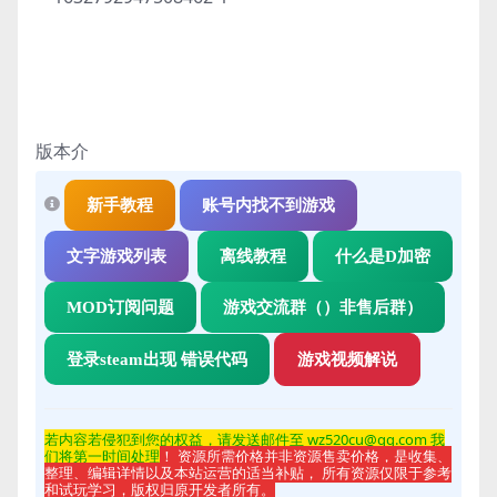
版本介
新手教程
账号内找不到游戏
文字游戏列表
离线教程
什么是D加密
MOD订阅问题
游戏交流群（）非售后群）
登录steam出现 错误代码
游戏视频解说
若内容若侵
犯到您的权益，请发送邮件至 wz520cu@qq.com 我
们将第一时间处理
！ 资源所需价格并非资源售卖价格，是收集、
整理、编辑详情以及本站运营的适当补贴， 所有资源仅限于参考
和试玩学习，版权归原开发者所有。