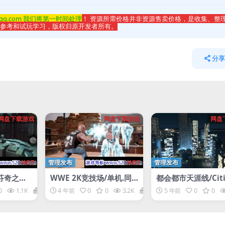
qq.com 我们将第一时间处理
！ 资源所需价格并非资源售卖价格，是收集、整
于参考和试玩学习，版权归原开发者所有。
分享
网盘下载游戏
网盘下载游戏
网盘
HOT
管理发布
HOT
管理发布
芬奇之家
WWE 2K竞技场/单机.同
都会都市天涯线/Citie
2
屏多人
kylines
0
1.1K
1
4 年前
0
0
3.2K
1
5 年前
0
0