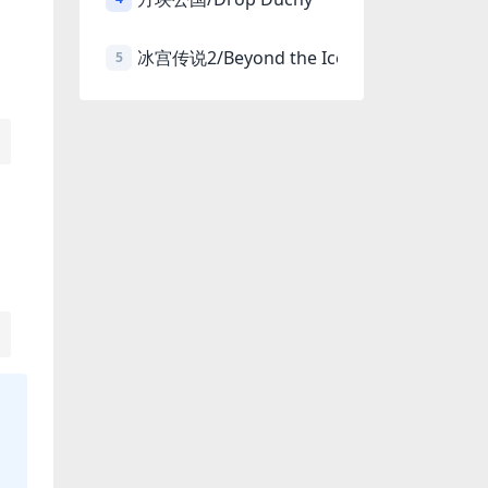
冰宫传说2/Beyond the Ice Palace 2
5