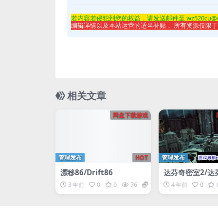
若内容若侵
犯到您的权益，请发送邮件至 wz520cu@
编辑详情以及本站运营的适当补贴， 所有资源仅限
相关文章
网盘下载游戏
管理发布
HOT
管理发布
漂移86/Drift86
达芬奇密室2/达
2/达芬奇的房子
3 年前
0
0
76
1
4 年前
0