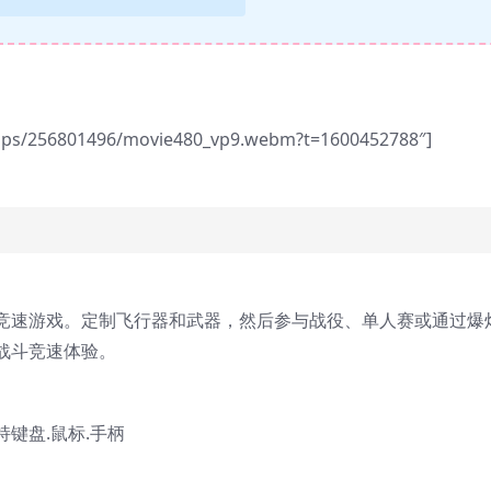
/apps/256801496/movie480_vp9.webm?t=1600452788″]
力竞速游戏。定制飞行器和武器，然后参与战役、单人赛或通过爆
战斗竞速体验。
支持键盘.鼠标.手柄