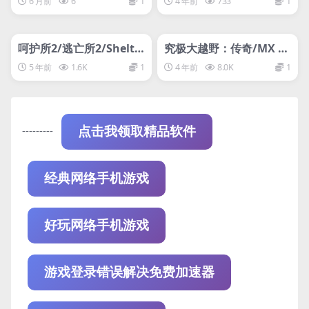
6 月前
6
1
4 年前
733
1
管理发布
HOT
管理发布
HOT
网盘下载游戏
支持网络联机
呵护所2/逃亡所2/Shelte
究极大越野：传奇/MX vs
red 2
ATV Legends/支持网络
5 年前
1.6K
1
4 年前
8.0K
1
联机
---------
点击我领取精品软件
经典网络手机游戏
好玩网络手机游戏
游戏登录错误解决免费加速器