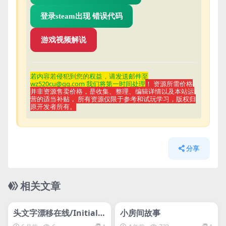
登录steam出现 错误代码
游戏视频解说
若内容若侵
犯到您的权益，请发送邮件至
wz520cu@qq.com 我们将第一时间处理
！ 资源所需价格
并非资源售卖价格，是收集、整理、编辑详情以及本站运
营的适当补贴， 所有资源仅限于参考和试玩学习，版权归
原开发者所有。
分享
相关文章
管理发布
HOT
管理发布
HOT
网盘下载游戏
网盘下载游戏
头文字漂移在线/Initial D
小房间故事
rift Online